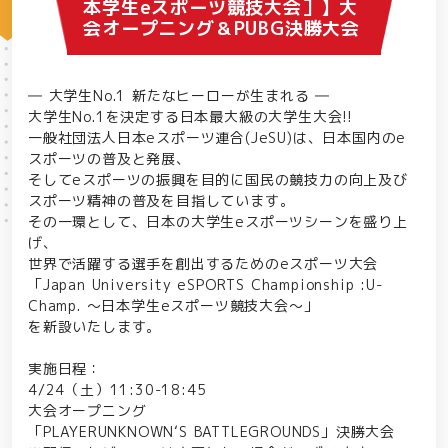
本学生eスポーツ競技大会］】大
会オープニング＆PUBG決勝大会
― 大学生No.1 新たなヒーローが生まれる ―
大学生No.1を決定する日本最大級の大学生大会!!
一般社団法人日本eスポーツ連合(JeSU)は、日本国内のe
スポーツの普及と発展、
そしてeスポーツの振興を目的に国民の競技力の向上及び
スポーツ精神の普及を目指しています。
その一環として、日本の大学生eスポーツシーンを盛り上
げ、
世界で活躍する選手を創出するためのeスポーツ大会
「Japan University eSPORTS Championship :U-
Champ. ～日本学生eスポーツ競技大会～」
を新設いたします。
実施日程：
4/24（土）11:30-18:45
大会オープニング
「PLAYERUNKNOWN‘S BATTLEGROUNDS」決勝大会