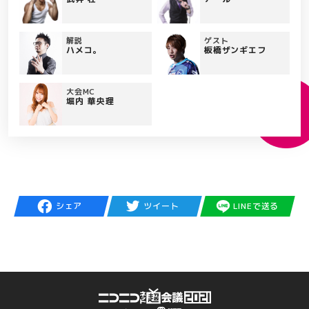
解説
ゲスト
ハメコ。
板橋ザンギエフ
大会MC
堀内 華央理
シェア
ツイート
LINEで送る