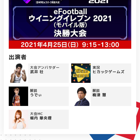
出演者
大会アンバサダー
実況
武井 壮
ヒカックゲームズ
解説
解説
うでぃ
梅津 慧
大会MC
堀内 華央理