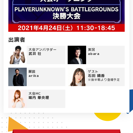
出演者
大会アンバサダー
実況
武井 壮
abara
解説
ゲスト
arika
石田 晴香
※後半戦より登場予定
大会MC
堀内 華央理