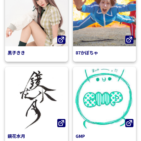
黒子きき
87かぼちゃ
鏡花水月
GMP