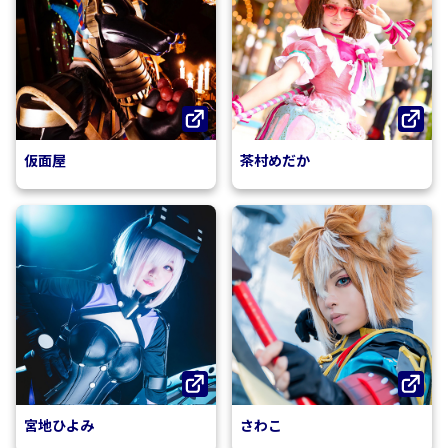
仮面屋
茶村めだか
宮地ひよみ
さわこ