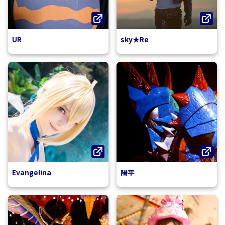
UR
sky★Re
Evangelina
陽平