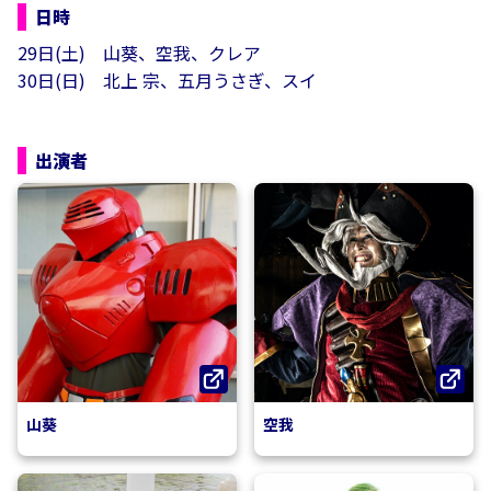
日時
29日(土) 山葵、空我、クレア
30日(日) 北上 宗、五月うさぎ、スイ
出演者
山葵
空我