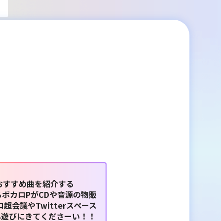
おすすめ曲を紹介する
るボカロPがCDや音源の物販
会議やTwitterスペース
ん遊びにきてくださーい！！