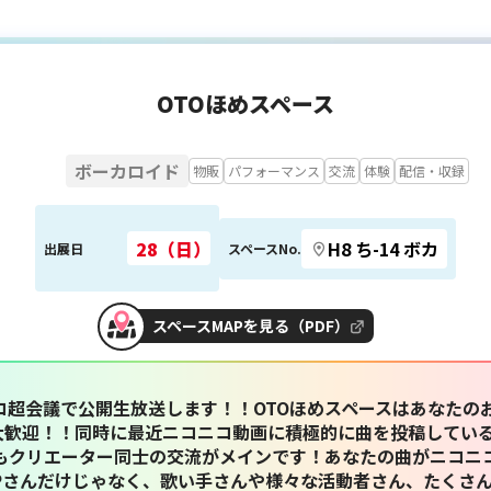
OTOほめスペース
ボーカロイド
物販
パフォーマンス
交流
体験
配信・収録
28（日）
H8 ち-14 ボカ
出展日
スペースNo.
スペースMAPを見る（PDF）
コ超会議で公開生放送します！！OTOほめスペースはあなたの
薦も大歓迎！！同時に最近ニコニコ動画に積極的に曲を投稿してい
クリエーター同士の交流がメインです！あなたの曲がニコニコ超
Pさんだけじゃなく、歌い手さんや様々な活動者さん、たくさ