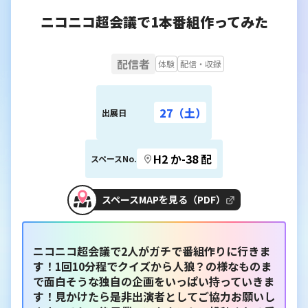
ニコニコ超会議で1本番組作ってみた
配信者
体験
配信・収録
27（土）
出展日
H2 か-38 配
スペースNo.
スペースMAPを見る（PDF）
ニコニコ超会議で2人がガチで番組作りに行きま
す！1回10分程でクイズから人狼？の様なものま
で面白そうな独自の企画をいっぱい持っていきま
す！見かけたら是非出演者としてご協力お願いし