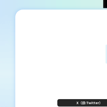
X（旧:Twitter）