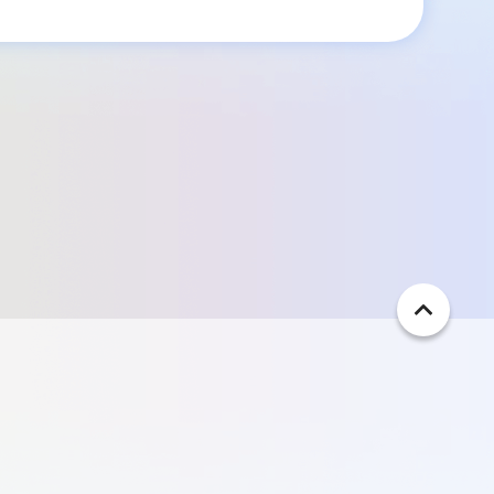
ペ
ー
ジ
ト
ッ
プ
へ