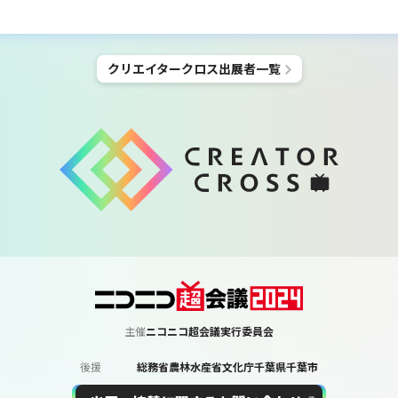
クリエイタークロス
出展者一覧
主催
ニコニコ超会議実行委員会
後援
総務省
農林水産省
文化庁
千葉県
千葉市