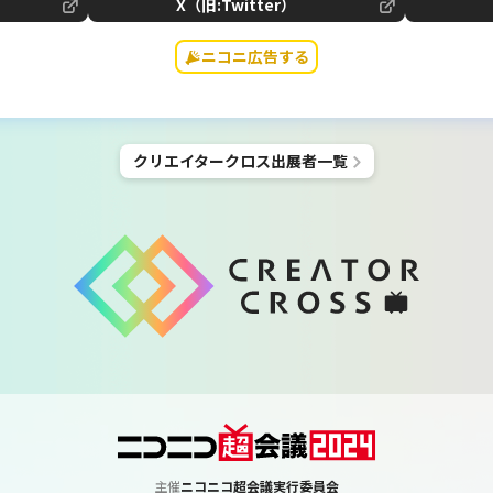
X（旧:Twitter）
ニコニ広告する
クリエイタークロス
出展者一覧
主催
ニコニコ超会議実行委員会