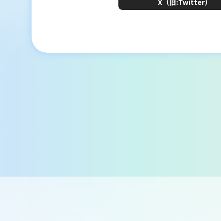
X（旧:Twitter）