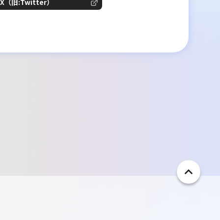
X（旧:Twitter）
ペ
ー
ジ
ト