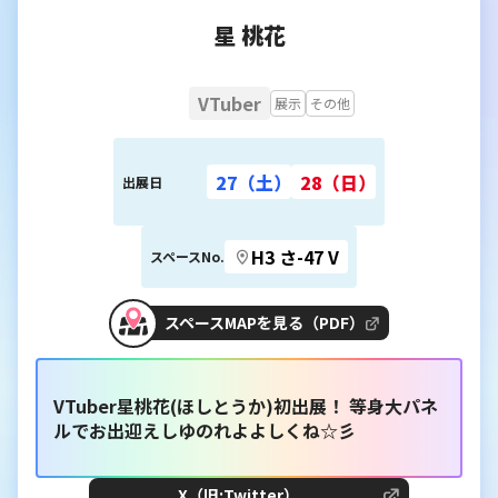
星 桃花
VTuber
展示
その他
27（土）
28（日）
出展日
H3 さ-47 V
スペースNo.
スペースMAPを見る（PDF）
VTuber星桃花(ほしとうか)初出展！ 等身大パネ
ルでお出迎えしゆのれよよしくね☆彡
X（旧:Twitter）