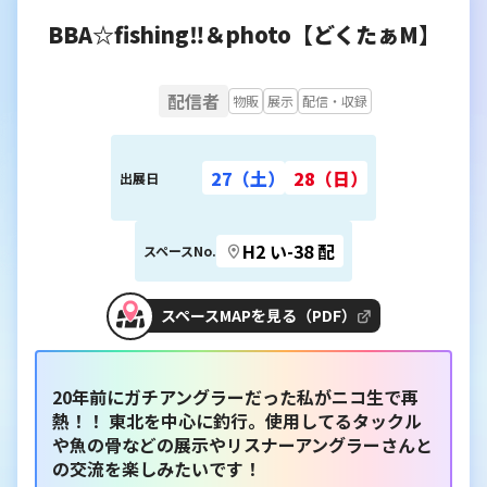
BBA‪☆fishing‼️＆photo【どくたぁM】
配信者
物販
展示
配信・収録
27（土）
28（日）
出展日
H2 い-38 配
スペースNo.
スペースMAPを見る（PDF）
20年前にガチアングラーだった私がニコ生で再
熱！！ 東北を中心に釣行。使用してるタックル
や魚の骨などの展示やリスナーアングラーさんと
の交流を楽しみたいです！