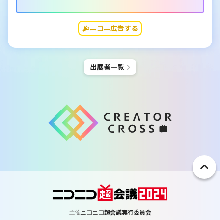
ニコニ広告する
出展者一覧
ペ
ー
ジ
ト
主催
ニコニコ超会議実行委員会