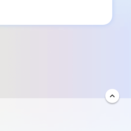
ペ
ー
ジ
ト
ッ