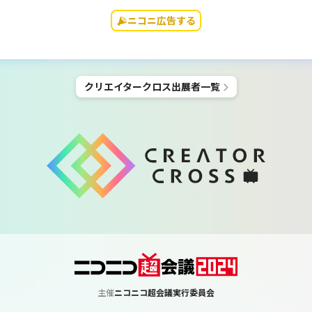
ニコニ広告する
クリエイタークロス
出展者一覧
主催
ニコニコ超会議実行委員会