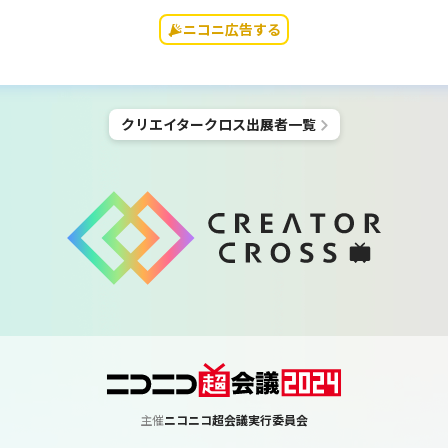
ニコニ広告する
クリエイタークロス
出展者一覧
主催
ニコニコ超会議実行委員会