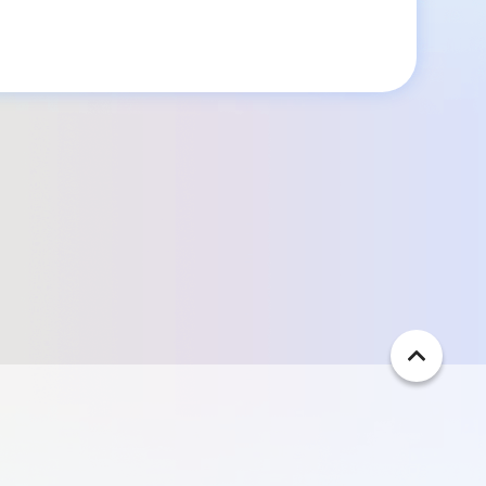
ペ
ー
ジ
ト
ッ