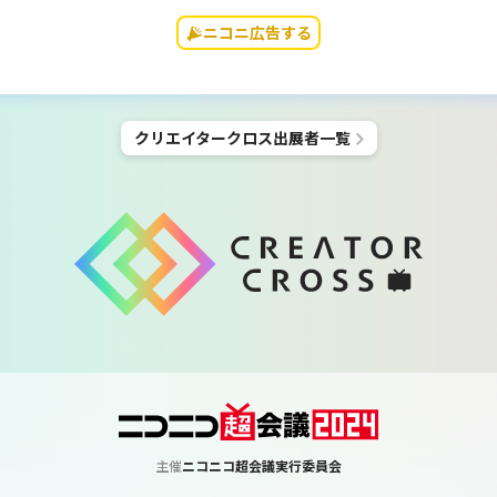
ニコニ広告する
クリエイタークロス
出展者一覧
主催
ニコニコ超会議実行委員会