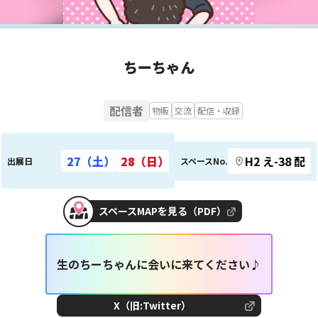
ちーちゃん
配信者
物販
交流
配信・収録
27（土）
28（日）
H2 え-38 配
出展日
スペースNo.
スペースMAPを見る（PDF）
生のちーちゃんに会いに来てください♪
X（旧:Twitter）