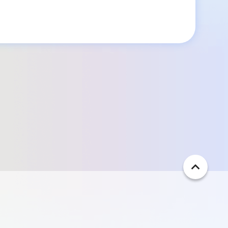
ペ
ー
ジ
ト
ッ