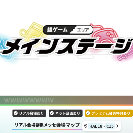
リアル会場あり
ネット企画あり
プレミアム会員特典あり
会場マップ
リアル会場
幕張メッセ
-
HALL8
C
15