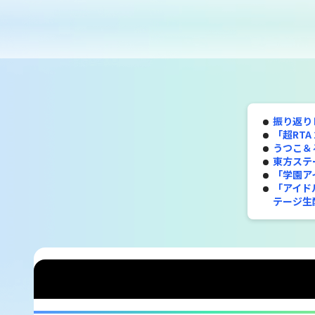
振り返り
「超RTA
うつこ＆
東方ステ
「学園ア
「アイドル
テージ生