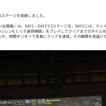
6ステージを実施しました。
ージ出張版』は、DAY1・DAY2で2ステージを。DAY1には
シレン6 とぐろ島探検録』をプレイしてクリアまでのタイムを競
迫るなか、時間ギリギリで見事にクリアを達成。その瞬間を見届