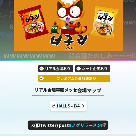
リアル会場あり
ネット企画あり
プレミアム会員特典あり
会場マップ
リアル会場
幕張メッセ
-
HALL5
B
4
X(旧Twitter) post
#ノグリラーメン