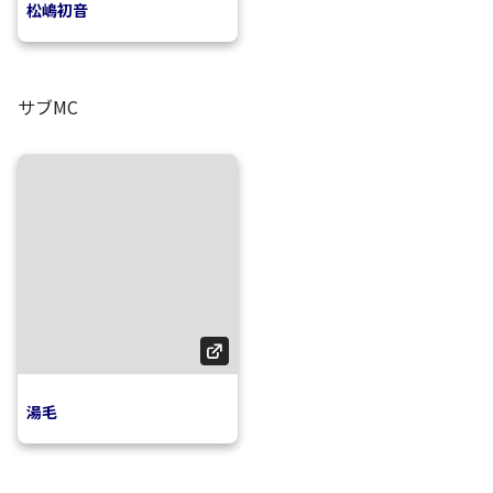
松嶋初音
サブMC
湯毛