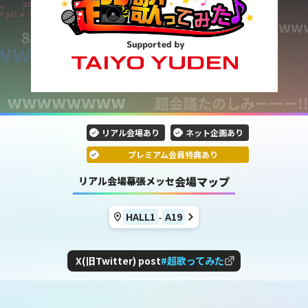
リアル会場あり
ネット企画あり
プレミアム会員特典あり
会場マップ
リアル会場
幕張メッセ
-
HALL1
A
19
X(旧Twitter) post
#超歌ってみた