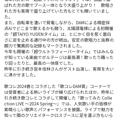
ばれた方の歌でブース一体となり大盛り上がり！ 歌唱さ
れた方も客席で盛り上げていた方もとても輝いていまし
た。
また、自転車を漕いで発電しながら、DAMによる精密採
点Aiでどこまで歌えるかも競う、太陽誘電様による初開催
の「超TAIYO YUDENタイム」は、とにかく目を惹く面白
さに足を止める通行中の方が続出。安定の歌唱力と抜群の
脚力で驚異的な記録もマークされました。
今年も開催の「超ウルトラフィーバータイム」ではみんな
が知っている楽曲でボルテージは最高潮！歌ったり踊った
り回ったりと、最高の一体感でした。
昨年に引き続き宮本佳林さんがゲスト出演し、客席を大い
に沸かせました。
歌コレ2024春とコラボした「歌コレDAM賞」コーナーで
は受賞者による熱いライブが繰り広げられたほか、昨年に
引き続き歌コレとコラボして開催した「歌ってみた Colle
ction LIVE 〜2024 Spring〜」では、人気歌い手の皆様が
素晴らしい歌声とパフォーマンスを披露。ライブで魅力を
知って隣のクリエイタークロスブースに足を運ぶ方もいら