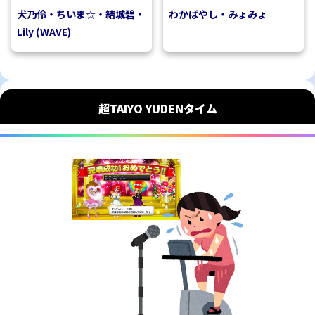
犬乃伶・ちいま☆・結城碧・
わかばやし・みょみょ
Lily (WAVE)
超TAIYO YUDENタイム