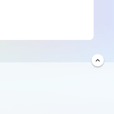
ペ
ー
ジ
ト
ッ
プ
へ
戻