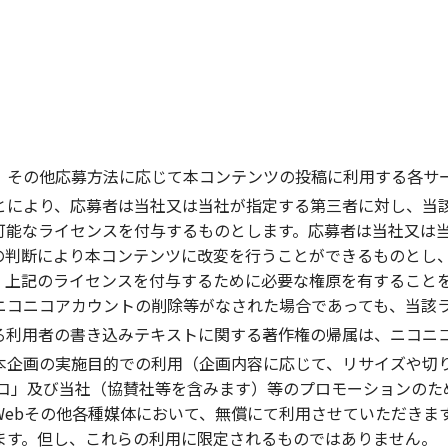
」その他応募方法に応じて本コンテンツの投稿に利用する各サ
とにより、応募者は当社又は当社が指定する第三者に対し、当
可能なライセンスを付与するものとします。応募者は当社又は
の判断により本コンテンツに改変を行うことができるものとし
、上記のライセンスを付与するために必要な権原を有すること
ニコニコアカウントの削除等がなされた場合であっても、当該
ける利用者の書き込みテキストに関する著作権の帰属は、ニコニ
本企画の実施目的での利用（企画内容に応じて、リサイズや切
ニコ」及び当社（協賛社等を含みます）等のプロモーションのた
Webその他各種媒体において、無償にて利用させていただきま
ます。但し、これらの利用に限定されるものではありません。