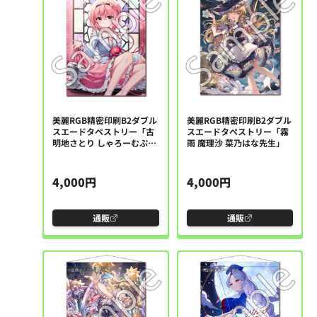
美麗RGB精密印刷B2ダブル
美麗RGB精密印刷B2ダブル
スエードタペストリー「古
スエードタペストリー「霧
明地さとり しゃろーむぷり
雨 魔理沙 菜乃はな先生」
ん先生」
4,000円
4,000円
通販
通販