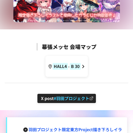
幕張メッセ 会場マップ
-
HALL4
B
30
X post
#羽田プロジェクト
羽田プロジェクト限定東方Project描き下ろしイラ