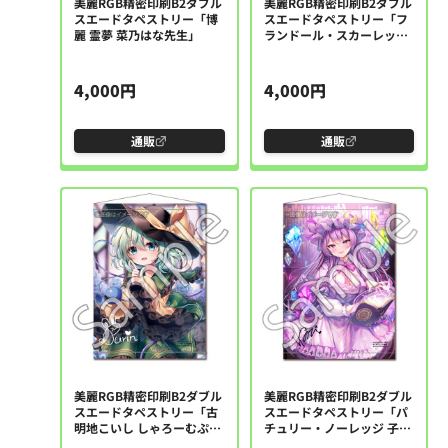
美麗RGB精密印刷B2ダブル
美麗RGB精密印刷B2ダブル
スエードタペストリー「博
スエードタペストリー「フ
麗 霊夢 菜乃はな先生」
ランドール・スカーレット
山中梅先生」
4,000円
4,000円
通販
通販
美麗RGB精密印刷B2ダブル
美麗RGB精密印刷B2ダブル
スエードタペストリー「古
スエードタペストリー「パ
明地こいし しゃろーむぷり
チュリー・ノーレッジ 子野
ん先生」
日先生」