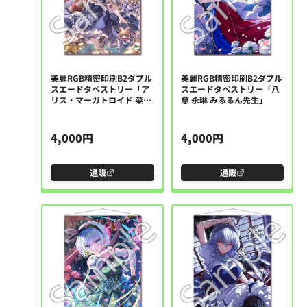
美麗RGB精密印刷B2ダブル
美麗RGB精密印刷B2ダブル
スエードタペストリー「ア
スエードタペストリー「八
リス・マーガトロイド 菜乃
意 永琳 みるるん先生」
はな先生」
4,000円
4,000円
通販
通販