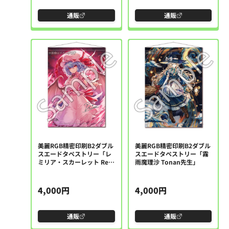
通販
通販
美麗RGB精密印刷B2ダブル
美麗RGB精密印刷B2ダブル
スエードタペストリー「レ
スエードタペストリー「霧
ミリア・スカーレット Re:
雨魔理沙 Tonan先生」
先生」
4,000円
4,000円
通販
通販