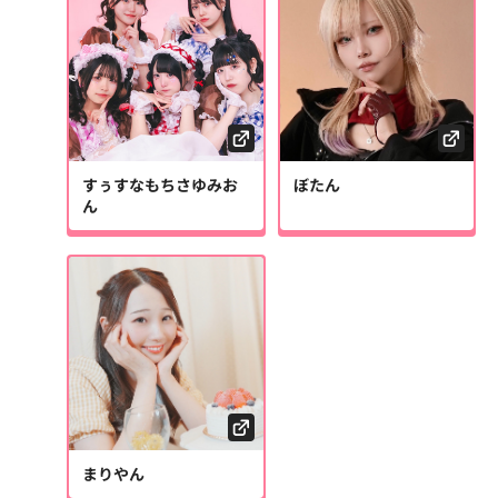
すぅすなもちさゆみお
ぼたん
ん
まりやん