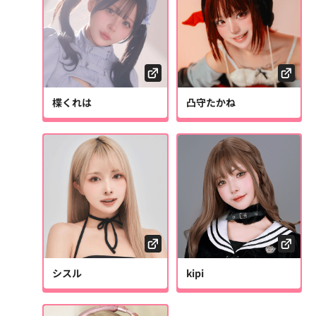
楪くれは
凸守たかね
シスル
kipi