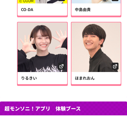
CO-DA
中島由貴
りるきい
ほまれおん
超モンソニ！アプリ 体験ブース