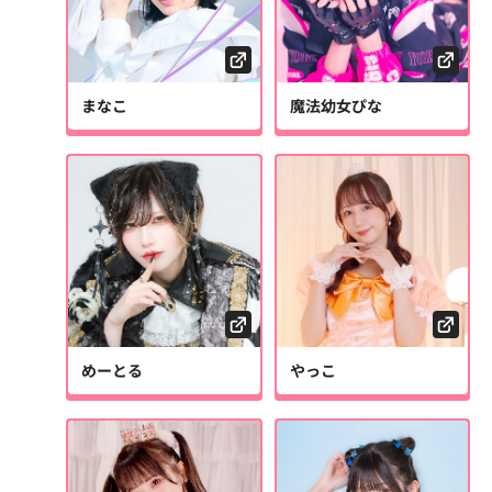
まなこ
魔法幼女ぴな
めーとる
やっこ