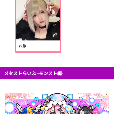
お鈴
メタストらいぶ -モンスト編-