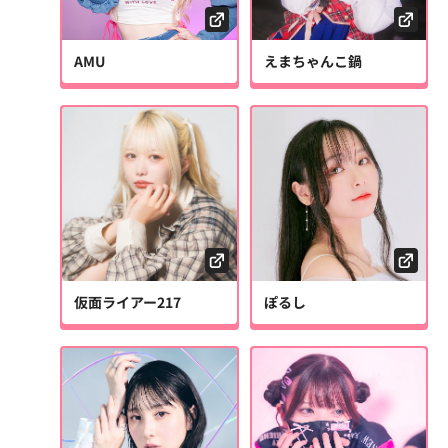
AMU
えまちゃんこ鍋
仮面ライアー217
ぽるし