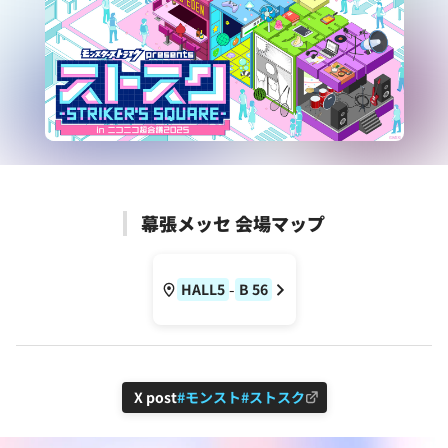
幕張メッセ 会場マップ
-
HALL5
B
56
X post
#モンスト
#ストスク