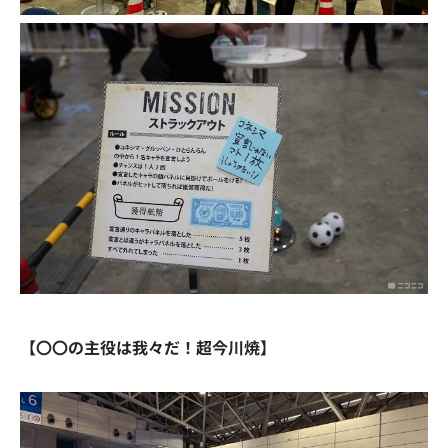
【〇〇の主役は我々だ！超今川焼】