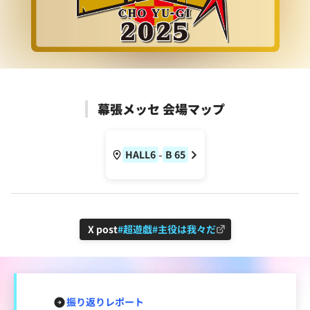
幕張メッセ 会場マップ
-
HALL6
B
65
X post
#超遊戯
#主役は我々だ
振り返りレポート