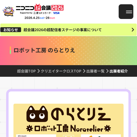
お知らせ
超会議2026の超配信者ステージの事案について
ロボット工房 のらとりえ
超会議TOP
クリエイタークロスTOP
出展者一覧
出展者紹介