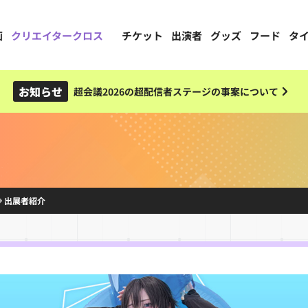
画
クリエイタークロス
チケット
出演者
グッズ
フード
タ
お知らせ
超会議2026の超配信者ステージの事案について
出展者紹介