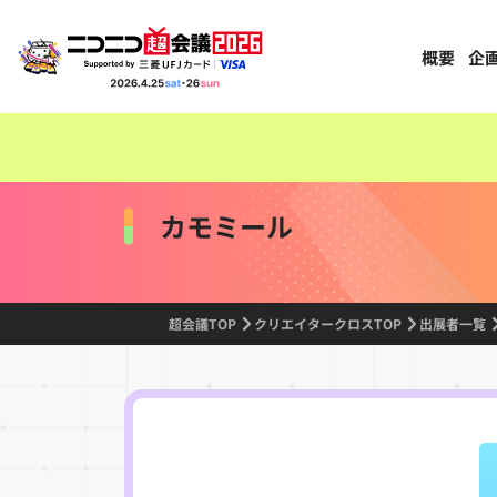
概要
企
カモミール
超会議TOP
クリエイタークロスTOP
出展者一覧