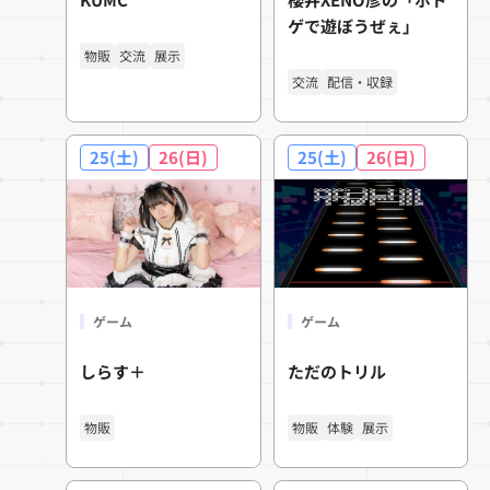
ゲで遊ぼうぜぇ」
物販
交流
展示
交流
配信・収録
25(土)
26(日)
25(土)
26(日)
ゲーム
ゲーム
しらす＋
ただのトリル
物販
物販
体験
展示