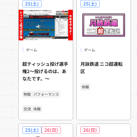
25(土)
25(土)
ゲーム
ゲーム
超ティッシュ投げ選手
月詠鉄道 ニコ超運転
権2～投げるのは、あ
区
なたです。～
体験
物販
パフォーマンス
交流
体験
25(土)
26(日)
26(日)