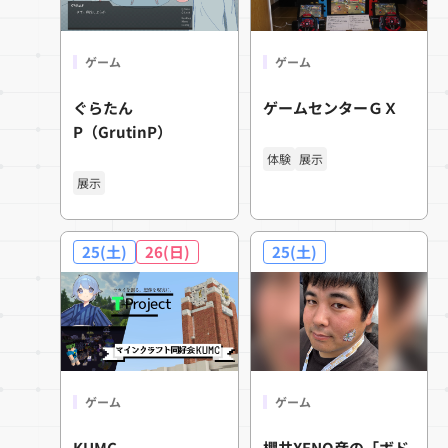
ゲーム
ゲーム
ぐらたん
ゲームセンターＧＸ
P（GrutinP）
体験
展示
展示
25(土)
26(日)
25(土)
ゲーム
ゲーム
KUMC
櫻井XENO彦の「ボド