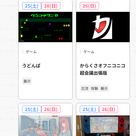
25(土)
26(日)
26(日)
ゲーム
ゲーム
うどんぱ
からくさオフニコニコ
超会議出張版
展示
交流
体験
展示
25(土)
26(日)
25(土)
26(日)