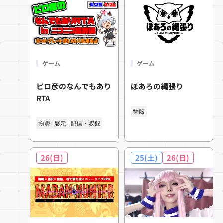
ゲーム
ゲーム
ピロ彦のなんでもあり
ぽあろの縄張り
RTA
物販
物販
展示
配信・収録
26(日)
25(土)
26(日)