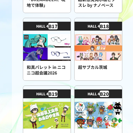
地で体験」
スレ by ナノベース
B
17
B
18
HALL 4
HALL 4
和真パレット in ニコ
超サブカル茨城
ニコ超会議2026
B
19
B
20
HALL 4
HALL 4