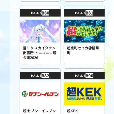
B
80
B
81
HALL 5
HALL 5
雪ミク スカイタウン
超京町セイカ＠精華
出張所 in ニコニコ超
町
会議2026
B
82
B
90
HALL 5
HALL 5
超 セブン‐イレブン
超KEK