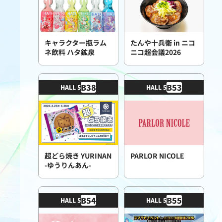
キャラクター瓶ラム
たんや十兵衛 in ニコ
ネ飲料 ハタ鉱泉
ニコ超会議2026
B
38
B
53
HALL 5
HALL 5
超どら焼き YURINAN
PARLOR NICOLE
-ゆうりんあん-
B
54
B
55
HALL 5
HALL 5