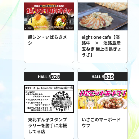
超シン・いばらきメ
eight one cafe【淡
シ
路牛 × 淡路島産
玉ねぎ 極上の島ぎょ
うざ】
B
28
B
29
HALL 5
HALL 5
東北ずん子スタンプ
いさごのマーボード
ラリーを勝手に応援
ウフ
してる店