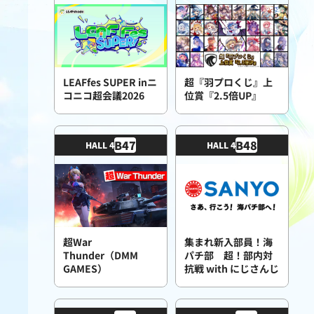
LEAFfes SUPER inニ
超『羽プロくじ』上
コニコ超会議2026
位賞『2.5倍UP』
B
47
B
48
HALL 4
HALL 4
超War
集まれ新入部員！海
Thunder（DMM
パチ部 超！部内対
GAMES）
抗戦 with にじさんじ