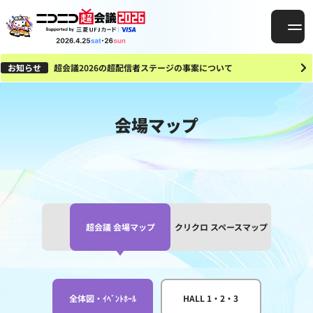
お知らせ
超会議2026の超配信者ステージの事案について
会場マップ
超会議 会場マップ
クリクロ スペースマップ
全体図・ｲﾍﾞﾝﾄﾎｰﾙ
HALL 1・2・3