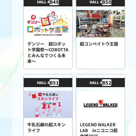
B
49
B
50
HALL 4
HALL 4
デンソー 超ロボッ
超コンペイトウ王国
ト学園祭～COBOTTA
とみんなでつくる未
来～
B
51
B
52
HALL 4
HALL 4
牛乳石鹸の超スキン
LEGEND WALKER
ライフ
LAB inニコニコ超
会議2026