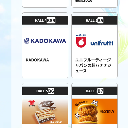
B
89
B
5
HALL 4
HALL 5
KADOKAWA
ユニフルーティージ
ャパンの超バナナジ
ュース
B
6
B
7
HALL 5
HALL 5