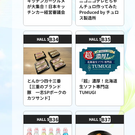
キッチンカーグルメ
ニコニコテレビちゃ
が大集合！日本キッ
んチュロ作ってみた
チンカー経営審議会
Produced by チュロ
ス製造所
B
34
B
35
HALL 5
HALL 5
とんかつ四十三番
『超』濃厚！北海道
【三重のブランド
生ソフト専門店
豚 一志SPポークの
TUMUGI
カツサンド】
B
36
B
37
HALL 5
HALL 5