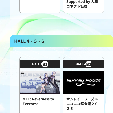
Supported by 大和
コネクト証券
HALL 4・5・6
B
1
B
2
HALL 4
HALL 4
NTE: Neverness to
サンレイ・フーズ㏌
Everness
ニコニコ超会議２０
２６