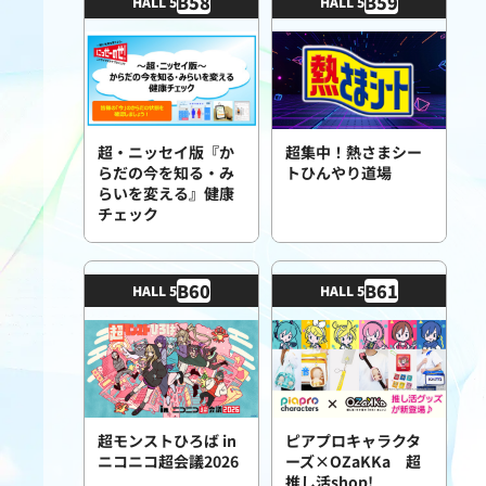
B
58
B
59
HALL 5
HALL 5
超・ニッセイ版『か
超集中！熱さまシー
らだの今を知る・み
トひんやり道場
らいを変える』健康
チェック
B
60
B
61
HALL 5
HALL 5
超モンストひろば in
ピアプロキャラクタ
ニコニコ超会議2026
ーズ×OZaKKa 超
推し活shop!