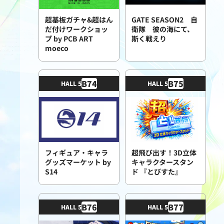
超基板ガチャ&超はん
GATE SEASON2 自
だ付けワークショッ
衛隊 彼の海にて、
プ by PCB ART
斯く戦えり
moeco
B
74
B
75
HALL 5
HALL 5
フィギュア・キャラ
超飛び出す！3D立体
グッズマーケット by
キャラクタースタン
S14
ド 『とびすた』
B
76
B
77
HALL 5
HALL 5