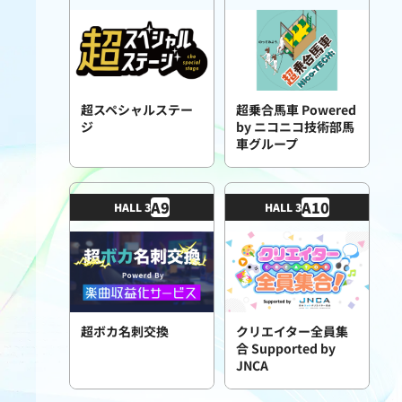
超スペシャルステー
超乗合馬車 Powered
ジ
by ニコニコ技術部馬
車グループ
A
9
A
10
HALL 3
HALL 3
超ボカ名刺交換
クリエイター全員集
合 Supported by
JNCA