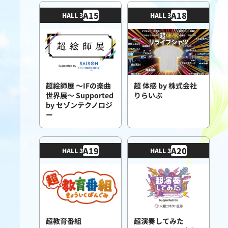
A
15
A
18
HALL 3
HALL 3
超絵師展 ～IFの楽曲
超 体感 by 株式会社
世界展～ Supported
りらいぶ
by セゾンテクノロジ
ー
A
19
A
20
HALL 3
HALL 3
超教育番組
超演奏してみた