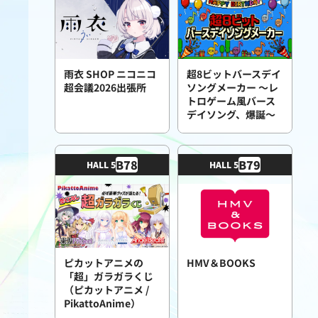
雨衣 SHOP ニコニコ
超8ビットバースデイ
超会議2026出張所
ソングメーカー 〜レ
トロゲーム風バース
デイソング、爆誕〜
B
78
B
79
HALL 5
HALL 5
ピカットアニメの
HMV＆BOOKS
「超」ガラガラくじ
（ピカットアニメ /
PikattoAnime）