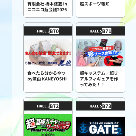
有限会社 橋本漆芸 in
超スポーツ報知
ニコニコ超会議2026
B
70
B
71
HALL 5
HALL 5
食べたら分かるやつ
超キャステム／超リ
by兼由 KANEYOSHI
アルフィギュアを作
ってみた！！
B
72
B
73
HALL 5
HALL 5