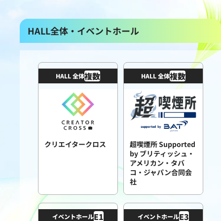
HALL全体・イベントホール
複数
複数
HALL 全体
HALL 全体
クリエイタークロス
超喫煙所 Supported
by ブリティッシュ・
アメリカン・タバ
コ・ジャパン合同会
社
E
1
E
3
イベントホール
イベントホール