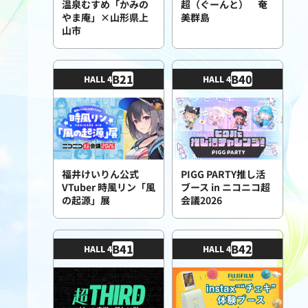
温泉むすめ「かみの
超（ぐーんと） 奄
やま庵」×山形県上
美群島
山市
B
21
B
40
HALL 4
HALL 4
福井けいりん公式
PIGG PARTY推し活
VTuber 時風リン「風
ブース in ニコニコ超
の起源」展
会議2026
B
41
B
42
HALL 4
HALL 4