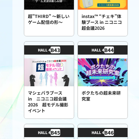
超"THIRD" 〜新しい
instax™ “チェキ”体
ゲーム配信の形〜
験ブース in ニコニコ
超会議2026
B
43
B
44
HALL 4
HALL 4
マシェバラブース
ボクたちの超未来研
in ニコニコ超会議
究室
2026 超モデル撮影
イベント
B
45
B
46
HALL 4
HALL 4