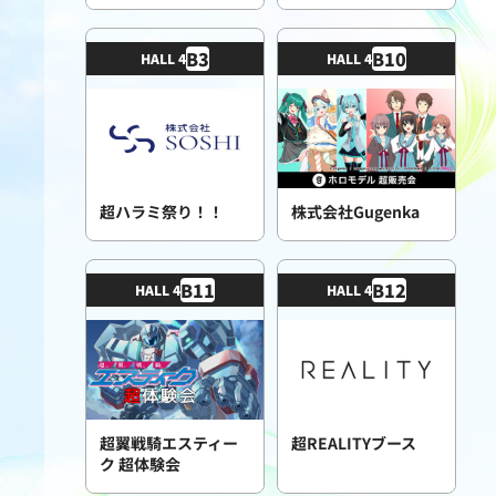
B
3
B
10
HALL 4
HALL 4
超ハラミ祭り！！
株式会社Gugenka
B
11
B
12
HALL 4
HALL 4
超翼戦騎エスティー
超REALITYブース
ク 超体験会