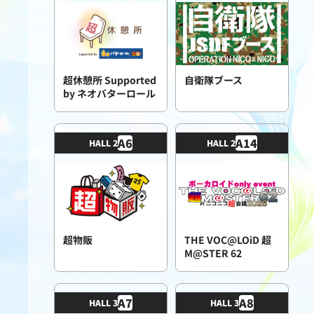
超休憩所 Supported
自衛隊ブース
by ネオバターロール
A
6
A
14
HALL 2
HALL 2
超物販
THE VOC@LOiD 超
M@STER 62
A
7
A
8
HALL 3
HALL 3