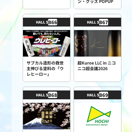
ン・グッズ POPUP
B
66
B
67
HALL 5
HALL 5
サブカル造形の救世
超Kuroe LLC in ニコ
主伸びる塗料の「ウ
ニコ超会議2026
レヒーロー」
B
68
B
69
HALL 5
HALL 5