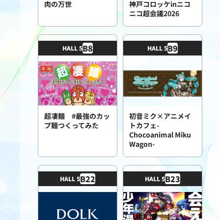
肉の万世
神戸コロッケinニコ
ニコ超会議2026
B
8
B
9
HALL 5
HALL 5
超凄麺 #最強のカッ
初音ミク×アニメイ
プ麺つくってみた
トカフェ-
Chocoanimal Miku
Wagon-
B
22
B
23
HALL 5
HALL 5