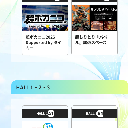
超ボカニコ2026
超しりとり『バベ
Supported by タイ
ル』試遊スペース
ミー
HALL 1・2・3
A
1
A
1
HALL 1
HALL 1