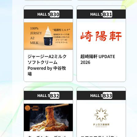
B
30
B
31
HALL 5
HALL 5
ジャージーA2ミルク
超崎陽軒 UPDATE
ソフトクリーム
2026
Powered by 中谷牧
場
B
32
B
33
HALL 5
HALL 5