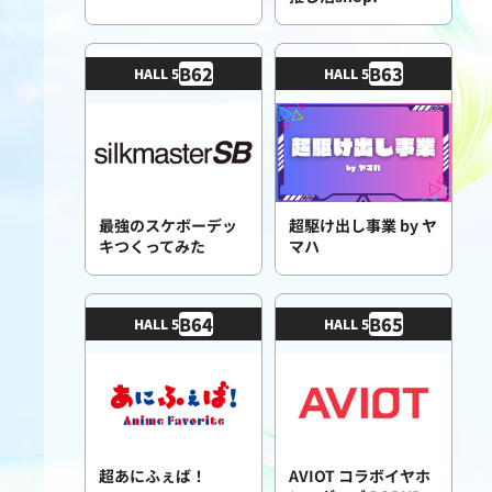
B
62
B
63
HALL 5
HALL 5
最強のスケボーデッ
超駆け出し事業 by ヤ
キつくってみた
マハ
B
64
B
65
HALL 5
HALL 5
超あにふぇば！
AVIOT コラボイヤホ