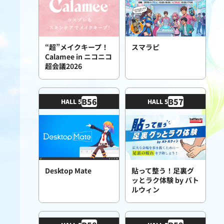
“超”メイクキープ！
スマラピ
Calamee in ニコニコ
超会議2026
B
56
B
57
HALL 5
HALL 5
Desktop Mate
貼って整う！足裏グ
ッとラク体験 by バト
ルウィン