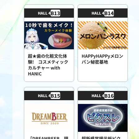
B
13
B
14
HALL 4
HALL 4
超★歯の化粧文化体
HAPPyHAPPyメロン
験! コスメティック
パン秘密基地
カルチャー with
HANIC
B
15
B
16
HALL 4
HALL 4
「DREAMBEER、現
超新感覚掲示板ピク