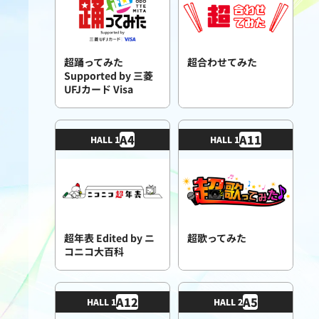
超踊ってみた
超合わせてみた
Supported by 三菱
UFJカード Visa
A
4
A
11
HALL 1
HALL 1
超年表 Edited by ニ
超歌ってみた
コニコ大百科
A
12
A
5
HALL 1
HALL 2