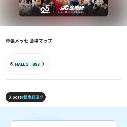
幕張メッセ 会場マップ
-
HALL 5
B
93
X post
#超産総研