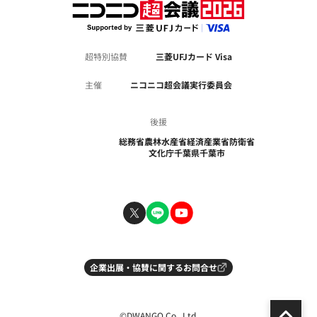
超特別協賛
三菱UFJカード Visa
主催
ニコニコ超会議実行委員会
後援
総務省
農林水産省
経済産業省
防衛省
文化庁
千葉県
千葉市
企業出展・協賛に関するお問合せ
ペ
©DWANGO Co., Ltd.