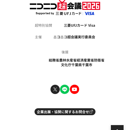
超特別協賛
三菱UFJカード Visa
主催
ニコニコ超会議実行委員会
後援
総務省
農林水産省
経済産業省
防衛省
文化庁
千葉県
千葉市
企業出展・協賛に関するお問合せ
ペ