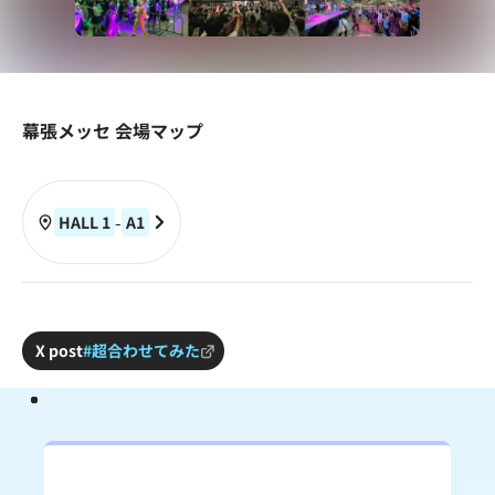
幕張メッセ 会場マップ
-
HALL 1
A
1
X post
#超合わせてみた