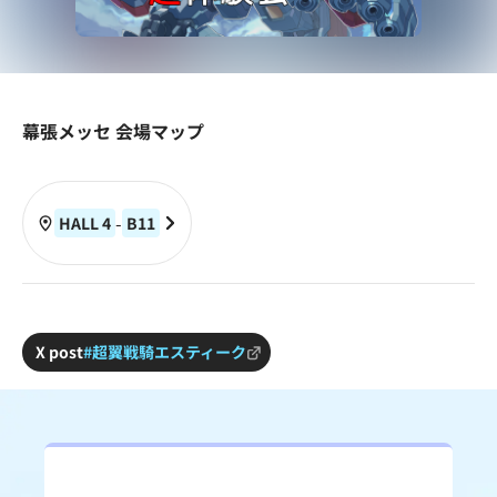
幕張メッセ 会場マップ
-
HALL 4
B
11
X post
#超翼戦騎エスティーク