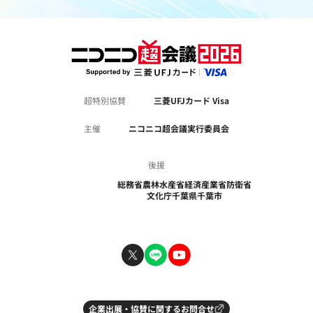
超特別協賛
三菱UFJカード Visa
主催
ニコニコ超会議実行委員会
後援
総務省
農林水産省
経済産業省
防衛省
文化庁
千葉県
千葉市
企業出展・協賛に関するお問合せ