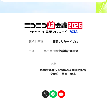
超特別協賛
三菱UFJカード Visa
主催
ニコニコ超会議実行委員会
後援
総務省
農林水産省
経済産業省
防衛省
文化庁
千葉県
千葉市