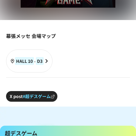
幕張メッセ 会場マップ
-
HALL 10
D
3
X post
#超デスゲーム
超デスゲーム