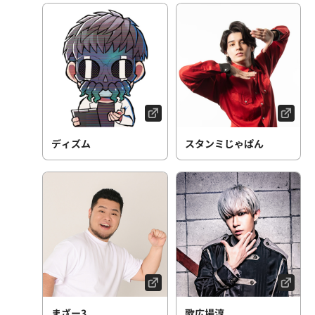
ディズム
スタンミじゃぱん
まざー3
歌広場淳