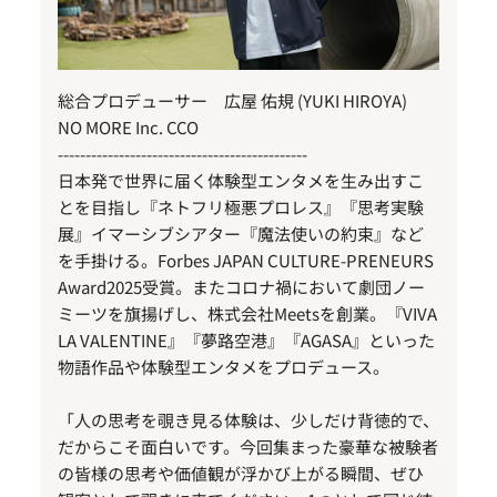
総合プロデューサー 広屋 佑規 (YUKI HIROYA)
NO MORE Inc. CCO
---------------------------------------------
日本発で世界に届く体験型エンタメを生み出すこ
とを目指し『ネトフリ極悪プロレス』『思考実験
展』イマーシブシアター『魔法使いの約束』など
を手掛ける。Forbes JAPAN CULTURE-PRENEURS
Award2025受賞。またコロナ禍において劇団ノー
ミーツを旗揚げし、株式会社Meetsを創業。『VIVA
LA VALENTINE』『夢路空港』『AGASA』といった
物語作品や体験型エンタメをプロデュース。
「人の思考を覗き見る体験は、少しだけ背徳的で、
だからこそ面白いです。今回集まった豪華な被験者
の皆様の思考や価値観が浮かび上がる瞬間、ぜひ