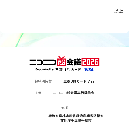
以上
超特別協賛
三菱UFJカード Visa
主催
ニコニコ超会議実行委員会
後援
総務省
農林水産省
経済産業省
防衛省
文化庁
千葉県
千葉市