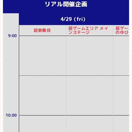
リアル開催企画
4/29（fri）
超ゲームエリア メイ
超ゲーム
超歌舞伎
ンステージ
のゆびと
9:00
rライブ
10:00