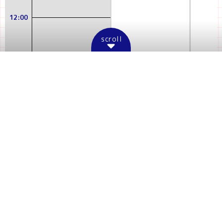
12:00
scroll
13:00
13:00
-
14:00
4/29
4/29
超特別協賛：NTT
主催：ニコニコ超会議実行委員会
後援：総務省
農林水産省
防衛省
文化庁
千葉県
千葉市
諏訪市
超歌舞伎 Supported