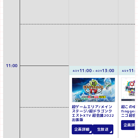
11:00
11:00
-
13:00
11:
4/29
4/29
4/29
超ゲームエリア/メイン
超このゆ
ステージ/超ドラゴンク
fingge
エストXTV 超会議2022
ニコ超会議
出張版
企画詳
企画詳細
生放送