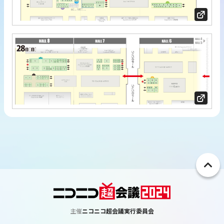
ペ
ー
ジ
ト
主催
ニコニコ超会議実行委員会
ッ